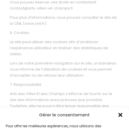
Vous pouvez exercer ces droits en contactant :
contact@arts-villes-et-champs.fr.
Pour plus d’informations, vous pouvez consulter le site de
la CNIL (www.cnil.fr).
6. Cookies
Le site peut utiliser des cookies afin d’améliorer
l’expérience utilisateur et réaliser des statistiques de
visites.
Lors de votre première navigation sur le site, un bandeau
vous informe de l’utilisation de cookies et vous permet
d’accepter ou de refuser leur utilisation.
7. Responsabilité
Arts des Villes Et des Champs s’efforce de fournir sur le
site des informations aussi précises que possible.
Toutefois, elle ne pourra être tenue responsable des
omissions, des inexactitudes ou des carences dans la
Gérer le consentement
mise à jour.
Pour offrir les meilleures expériences, nous utilisons des
8. Droit applicable