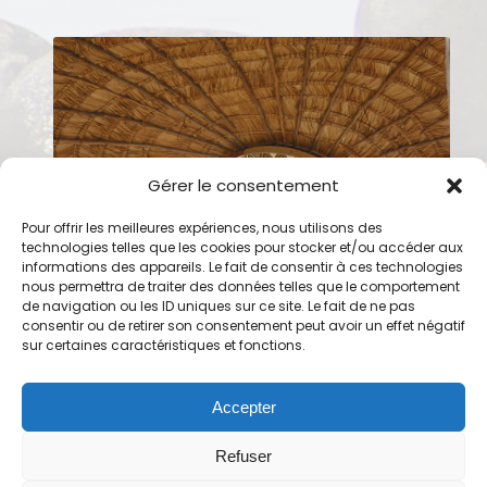
Gérer le consentement
Pour offrir les meilleures expériences, nous utilisons des
technologies telles que les cookies pour stocker et/ou accéder aux
informations des appareils. Le fait de consentir à ces technologies
nous permettra de traiter des données telles que le comportement
de navigation ou les ID uniques sur ce site. Le fait de ne pas
consentir ou de retirer son consentement peut avoir un effet négatif
sur certaines caractéristiques et fonctions.
Accepter
Refuser
Arts des Villes Et des Champs 13 avenue de l’Osier – 49125 Tiercé
Tel : 02 41 43 29 67