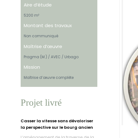
Aire d’étude
5200 m²
Montant des travaux
Non communiqué
Maîtrise d’œuvre
Pragma (M.) / AVEC / Urbago
Mission
Maîtrise d’œuvre complète
Projet livré
Casser la vitesse sans dévaloriser
la perspective sur le bourg ancien
L’aménagement de la traverse de la