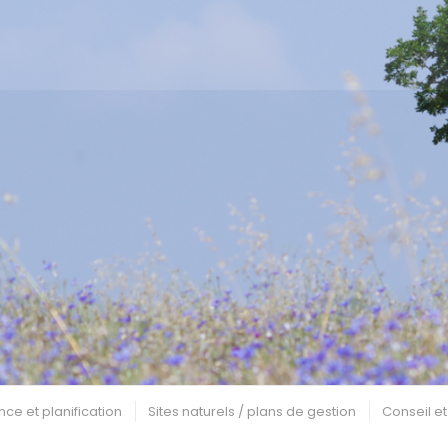
nce et planification
Sites naturels / plans de gestion
Conseil et