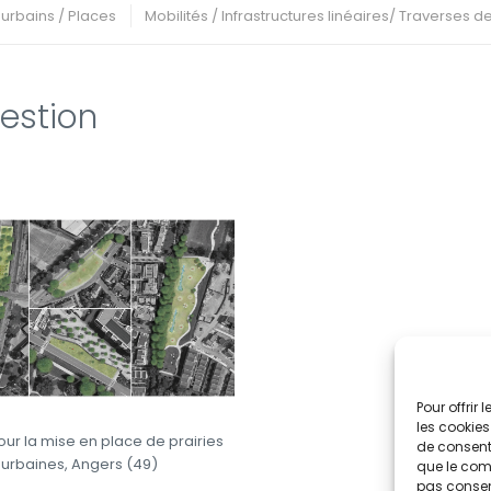
rbains / Places
Mobilités / Infrastructures linéaires/ Traverses 
gestion
Pour offrir
les cookies
our la mise en place de prairies
de consenti
urbaines, Angers (49)
que le comp
pas consent