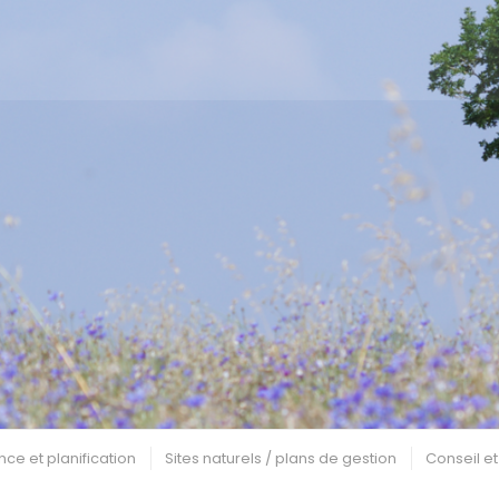
nce et planification
Sites naturels / plans de gestion
Conseil et