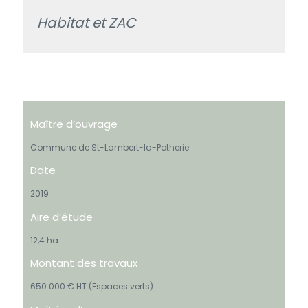
Habitat et ZAC
Maître d’ouvrage
Commune de St-Lambert-la-Potherie
Date
2019
Aire d’étude
12,4 ha
Montant des travaux
650 000 € HT (Espaces verts)