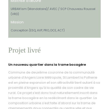
Maîtrise d’œuvre
URBAN’ism (Mandataire)/ AVEC / SCP Chauveau Roussel
(VRD)
Mission
Conception (ESQ, AVP, PRO, DCE, ACT)
Projet livré
Un nouveau quartier dans la trame bocagère
Commune de deuxième couronne de la communauté
urbaine d’Angers Loire Métropole, St Lambert la Potherie
est en pleine expansion et son attractivité tient autant à sa
proximité d’Angers qu’à la qualité de son cadre de vie
rural. Ce projet s’est donc tout naturellement inscrit dans
la trame bocagère en la redéclinant dans le quartier. La
composition urbaine s’est faite d’abord sur la trame de
cheminements doux connectés au centre ville et aux